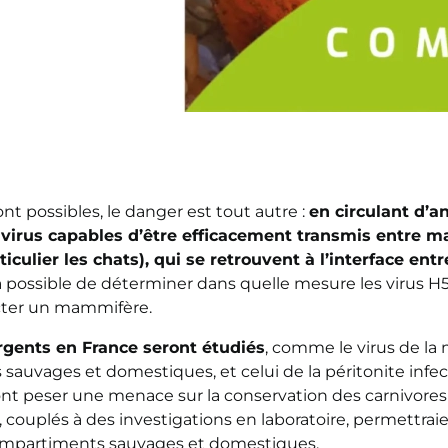
t possibles, le danger est tout autre :
en circulant d’a
virus capables d’être efficacement transmis entre 
culier les chats), qui se retrouvent à l’
interface
entr
ra possible de déterminer dans quelle mesure les virus H5
ecter un mammifère.
rgents en France seront étudiés
, comme le virus de la
sauvages et domestiques, et celui de la péritonite infec
t peser une menace sur la conservation des carnivores 
, couplés à des investigations en laboratoire, permettr
 compartiments sauvages et domestiques.