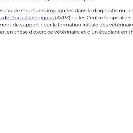
éseau de structures impliquées dans le diagnostic ou la 
(opens in a new tab)
es de Parcs Zoologiques
(AVPZ) ou les Centre hospitaliers
ement de support pour la formation initiale des vétérinair
, en thèse d’exercice vétérinaire et d’un étudiant en th