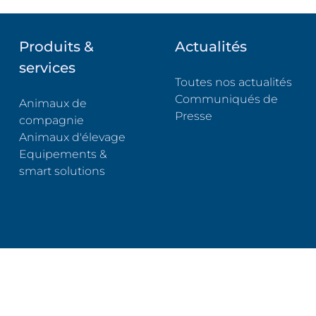
Produits &
Actualités
services
Toutes nos actualités
Communiqués de
Animaux de
Presse
compagnie
Animaux d'élevage
Equipements &
smart solutions
stème d'alerte
Ceva.com
(s'ouvre dans un nouvel onglet)