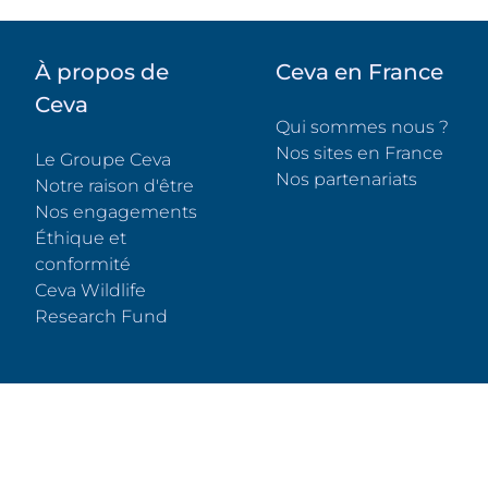
À propos de
Ceva en France
Ceva
Qui sommes nous ?
Nos sites en France
Le Groupe Ceva
Nos partenariats
Notre raison d'être
Nos engagements
Éthique et
conformité
Ceva Wildlife
(s'ouvre dans un nouvel onglet)
Research Fund
Liens importants
Nous contacter
Pharmacovigilance
Sy