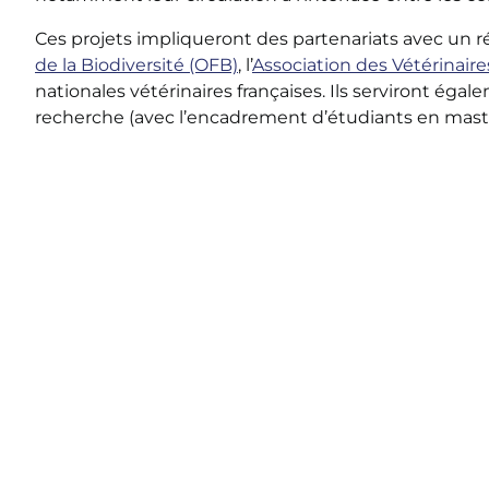
Ces projets impliqueront des partenariats avec un r
(opens in a new tab)
de la Biodiversité (OFB)
, l’
Association des Vétérinair
nationales vétérinaires françaises. Ils serviront égal
recherche (avec l’encadrement d’étudiants en master